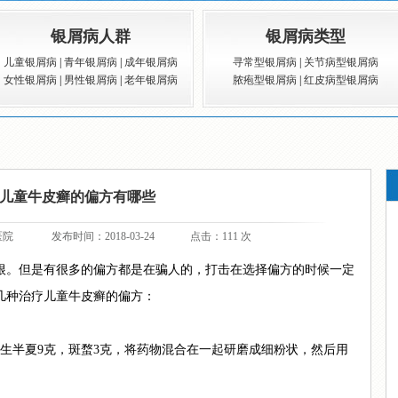
银屑病人群
银屑病类型
儿童银屑病
|
青年银屑病
|
成年银屑病
寻常型银屑病
|
关节病型银屑病
女性银屑病
|
男性银屑病
|
老年银屑病
脓疱型银屑病
|
红皮病型银屑病
儿童牛皮癣的偏方有哪些
医院
发布时间：2018-03-24
点击：111 次
。但是有很多的偏方都是在骗人的，打击在选择偏方的时候一定
几种治疗儿童牛皮癣的偏方：
半夏9克，斑蝥3克，将药物混合在一起研磨成细粉状，然后用