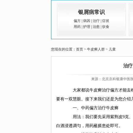
银屑病常识
偏方
|
病因
|
治疗
|
症状
用药
|
护理
|
治愈
|
饮食
您现在的位置：
首页
>
牛皮癣人群
>
儿童
治疗
来源：
北京京科银康中医
大家都说牛皮癣治疗偏方才能去根
要有一双慧眼。接下来我们还是为您介绍
一、中药偏方治疗牛皮癣
用法：我们要先采用紫荆皮9克、生
白酒浸透调匀，用药蘸搽患处即可。