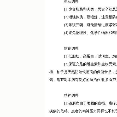
生活调理
(1)少食脂肪和肉类，忌食辛辣及
(2)增强体质，勤锻炼，注意预防
(3)乐观开朗，避免情绪过度紧张
(4)避免物理性、化学性物质和药
饮食调理
(1)低脂肪、高蛋白，以河鱼、鸡
(2)保证充足的维生素和生物元素
梅、柚子是天然防治银屑病的保健食品，
粥，泡茶对本病有良好的防治作用;多食
精神调理
(1)银屑病由于顽固的皮损、瘙痒
疾病的范畴。患者的精神压力同样也不利