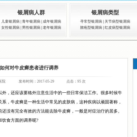
银屑病人群
银屑病类型
儿童银屑病
|
青年银屑病
|
成年银屑病
寻常型银屑病
|
关节病型银屑病
女性银屑病
|
男性银屑病
|
老年银屑病
脓疱型银屑病
|
红皮病型银屑病
如何对牛皮癣患者进行调养
医院
发布时间：2017-05-29
点击：95 次
外，还应该要格外注意生活中的一些日常保洁工作。很多时候牛
关系，牛皮癣是一种生活中常见的皮肤病，这种疾病以顽固著称，
前还没有完全有效的方法能去除牛皮癣，一般是对症治疗的居多。
和饮食方面的调养呢?