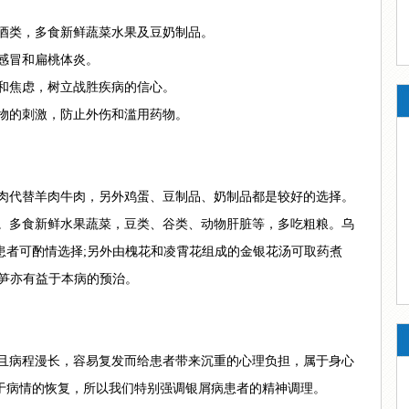
酒类，多食新鲜蔬菜水果及豆奶制品。
感冒和扁桃体炎。
和焦虑，树立战胜疾病的信心。
物的刺激，防止外伤和滥用药物。
肉代替羊肉牛肉，另外鸡蛋、豆制品、奶制品都是较好的选择。
。多食新鲜水果蔬菜，豆类、谷类、动物肝脏等，多吃粗粮。乌
患者可酌情选择;另外由槐花和凌霄花组成的金银花汤可取药煮
芦笋亦有益于本病的预治。
且病程漫长，容易复发而给患者带来沉重的心理负担，属于身心
于病情的恢复，所以我们特别强调银屑病患者的精神调理。