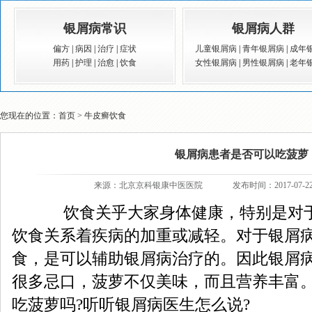
银屑病常识
银屑病人群
偏方
|
病因
|
治疗
|
症状
儿童银屑病
|
青年银屑病
|
成年
用药
|
护理
|
治愈
|
饮食
女性银屑病
|
男性银屑病
|
老年
您现在的位置：
首页
>
牛皮癣饮食
银屑病患者是否可以吃菠萝
来源：
北京京科银康中医医院
发布时间：2017-07-2
饮食关乎大家身体健康，特别是对于
饮食关系着疾病的加重或减轻。对于银屑
食，是可以辅助银屑病治疗的。因此银屑
很多忌口，菠萝不仅美味，而且营养丰富
吃菠萝吗?听听银屑病医生怎么说?