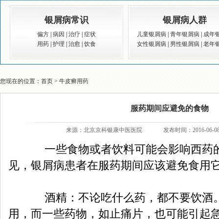
银屑病常识
银屑病人群
偏方
|
病因
|
治疗
|
症状
儿童银屑病
|
青年银屑病
|
成年
用药
|
护理
|
治愈
|
饮食
女性银屑病
|
男性银屑病
|
老年
您现在的位置：
首页
>
牛皮癣用药
服药期间应避免的食物
来源：
北京京科银康中医医院
发布时间：2016-06-0
一些食物或者饮料可能会影响西药的
见，银屑病患者在服药期间应该避免食用
酒精：不论吃什么药，都不要饮酒。
用，而一些药物，如止痛片，也可能引起