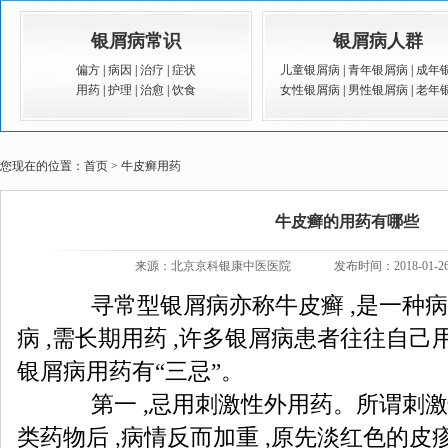
银屑病常识
银屑病人群
偏方
|
病因
|
治疗
|
症状
儿童银屑病
|
青年银屑病
|
成年
用药
|
护理
|
治愈
|
饮食
女性银屑病
|
男性银屑病
|
老年
您现在的位置：
首页
>
牛皮癣用药
牛皮癣的用药有哪些
来源：
北京京科银康中医医院
发布时间：2018-01-2
寻常型银屑病亦称牛皮癣 ,是一种病
病 ,需长期用药 ,许多银屑病患者往往自己用
银屑病用药有“三忌”。
第一 ,忌用刺激性外用药。所谓刺激性
类药物后 ,病情反而加重 ,原先淡红色的皮