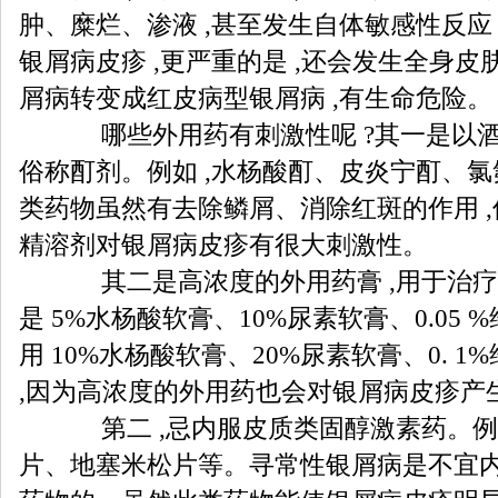
肿、糜烂、渗液 ,甚至发生自体敏感性反应
银屑病皮疹 ,更严重的是 ,还会发生全身皮
屑病转变成红皮病型银屑病 ,有生命危险。
哪些外用药有刺激性呢 ?其一是以酒精
俗称酊剂。例如 ,水杨酸酊、皮炎宁酊、氯
类药物虽然有去除鳞屑、消除红斑的作用 ,但
精溶剂对银屑病皮疹有很大刺激性。
其二是高浓度的外用药膏 ,用于治疗
是 5%水杨酸软膏、10%尿素软膏、0.05 
用 10%水杨酸软膏、20%尿素软膏、0. 
,因为高浓度的外用药也会对银屑病皮疹产
第二 ,忌内服皮质类固醇激素药。例
片、地塞米松片等。寻常性银屑病是不宜