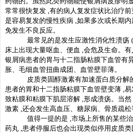
药物的。虽然此类药物能使银屑病皮疹明显
常常很快复发 ,有的病人复发症状比治疗前
是容易复发的慢性疾病 ,如果多次或长期内
免发生不良反应。
最常见的是发生应激性消化性溃疡 (胃
床上出现大量呕血、便血 ,会危及生命。有
银屑病患者的胃与十二指肠粘膜下血管有异
胀、毛细血管扭曲成团、血管壁菲薄。
皮质类固醇激素有加速蛋白质分解的副
患者的胃和十二指肠粘膜下血管壁变薄 ,易
致粘膜和粘膜下肌层溶解 ,形成溃疡。当然
激素 ,还会发生高血压、糖尿病、骨质疏
值得一提的是 ,市场上所售的某些治
药丸 ,患者停服后也会出现类似停用皮质类